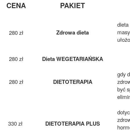
CENA
PAKIET
dieta
masy,
Zdrowa dieta
280 zł
ułoż
280 zł
Dieta WEGETARIAŃSKA
gdy 
280 zł
DIETOTERAPIA
zdrow
być s
elimi
dotyc
zdrow
330 zł
DIETOTERAPIA PLUS
hormo